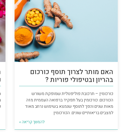
האם מותר לצרוך תוסף כורכום
ת
בהריון ובטיפולי פוריות ?
נ
כורכומין – תרכובת פוליפנולית שמופקת משורש
ה
הכורכום. כורכומין בעל תפקיד ברפואה העממית מזה
מ
מאות שנים והפך לתוסף שנמצא בשימוש נרחב מאוד
פ
למצבים בריאותיים שונים. הכורכומין
להמשך קריאה »