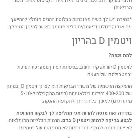
חלב- בעיקר חלב ניגר, ביצים ומלח מיודד. (ציטוט מאתר משרד
הבריאות)
*במידה ויש לך בעיה מאובחנת בבלוטת התריס מומלץ להתייעץ
עם אנדוקרינולוג ודיאטן/ית קליני מוסמך באשר למינון המומלץ.
ויטמין D בהריון
למה וכמה?
לויטמין D יש תפקיד חשוב בספיגת הסידן ממערכת העיכול
ובמטבוליזם של העצם.
ההמלצה הרשמית של משרד הבריאות היא לצרוך ויטמין D במינון
של 400-200 יחידות בינלאומיות (כמות המקבילה ל-5-10
מיקרוגרם) למשך כל ההיריון ולתקופת ההנקה.
במידה ואת מנסה להרות אני ממליצה לך לבקש מהרופא
לבצע בדיקה לרמות ויטמין D בדם.
הרמות הכלליות המומלצות
לא ייתנו מענה למצבי חסר ורמות לא מספקות של ויטמין D.