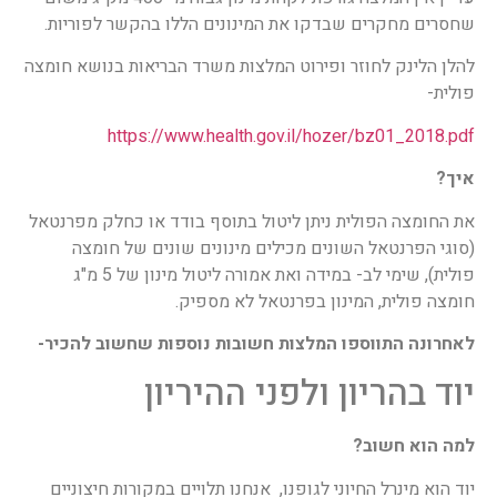
שחסרים מחקרים שבדקו את המינונים הללו בהקשר לפוריות.
להלן הלינק לחוזר ופירוט המלצות משרד הבריאות בנושא חומצה
פולית-
https://www.health.gov.il/hozer/bz01_2018.pdf
איך?
את החומצה הפולית ניתן ליטול בתוסף בודד או כחלק מפרנטאל
(סוגי הפרנטאל השונים מכילים מינונים שונים של חומצה
פולית), שימי לב- במידה ואת אמורה ליטול מינון של 5 מ"ג
חומצה פולית, המינון בפרנטאל לא מספיק.
לאחרונה התווספו המלצות חשובות נוספות שחשוב להכיר-
יוד בהריון ולפני ההיריון
למה הוא חשוב?
יוד הוא מינרל החיוני לגופנו, אנחנו תלויים במקורות חיצוניים