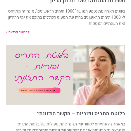
חשיבות התזונה בשלב תכנון הריון
בשנים האחרונות נטמע המושג "1000 הימים הראשונים", מונח זה מתייחס
ל- 1000 הימים הראשונים בחייו של הפעוט הכוללים בתוכם את ימי ההיריון
ואת השנתיים הנוספות
להמשך קריאה »
בלוטת התריס ופוריות – הקשר התזונתי
במאמר זה אתייחס לקשר של תזונה לתת פעילות של בלוטת התריס
הנקראת גם היפותירואידיזם בהקשר של פוריות.היפותירואידיזם היא