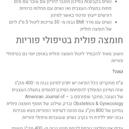
נשים בקבוצות בסיכון מוגבר להריון עם עובר עם מום
פתוח בתעלה העצבית ואו נשים עם מחלות כרוניות
דורשים ייעוץ פרטני באשר למינון
נשים עם מדד BMI גבוה מ- 30 צריכות ליטול 5 מ"ג ליום
של חומצה פולית.
חומצה פולית בטיפולי פוריות
חשוב מאוד להקפיד ליטול חומצה פולית באופן יומי גם בטיפולי
פוריות.
כמה?
ע"פ מחקרים ככל הנראה יש יתרון למינון גבוה מ- 400 מק"ג
שזה המינון המומלץ להפחתת הסיכון למומים בתעלה העצבית
של העובר, מחקר שפורסם ב – American Journal of
Obstetrics & Gynecology ובדק שילוב של תוסף חומצה פולית
במינון של 800 מק"ג עם תזונה לשיפור הפוריות מצא סבירות
גבוה יותר ללידת חי בקרב נשים שעוברות טיפולי פוריות.
עדיין אין המלצה גורפת לקחת מינון גבוה מ- 400 מק"ג משום