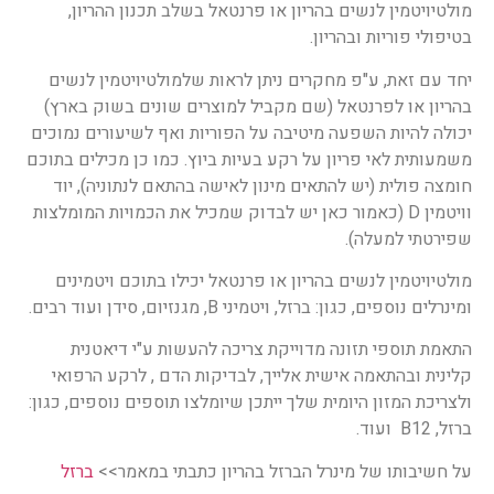
מולטיויטמין לנשים בהריון או פרנטאל בשלב תכנון ההריון,
בטיפולי פוריות ובהריון.
יחד עם זאת, ע"פ מחקרים ניתן לראות שלמולטיויטמין לנשים
בהריון או לפרנטאל (שם מקביל למוצרים שונים בשוק בארץ)
יכולה להיות השפעה מיטיבה על הפוריות ואף לשיעורים נמוכים
משמעותית לאי פריון על רקע בעיות ביוץ. כמו כן מכילים בתוכם
חומצה פולית (יש להתאים מינון לאישה בהתאם לנתוניה), יוד
וויטמין D (כאמור כאן יש לבדוק שמכיל את הכמויות המומלצות
שפירטתי למעלה).
מולטיויטמין לנשים בהריון או פרנטאל יכילו בתוכם ויטמינים
ומינרלים נוספים, כגון: ברזל, ויטמיני B, מגנזיום, סידן ועוד רבים.
התאמת תוספי תזונה מדוייקת צריכה להעשות ע"י דיאטנית
קלינית ובהתאמה אישית אלייך, לבדיקות הדם , לרקע הרפואי
ולצריכת המזון היומית שלך ייתכן שיומלצו תוספים נוספים, כגון:
ברזל, B12 ועוד.
על חשיבותו של מינרל הברזל בהריון כתבתי במאמר>>
ברזל