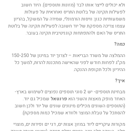
ולא יכולים לייצר אותו לבד (מזונות ותוספים). היוד חשוב
לפעילות תקינה של בלוטת התריס ואחראית על פעולות
משמעותיות כגון: וויסות הורמונלי, שמירה על המשקל, בהריון
עצמו צריכה מספקת של יוד חשובה לפעילות תקינה של בלוטת
התריס של האם ולהתפתחות קוגניטיבית תקינה בעובר.
כמה?
ההמלצה של משרד הבריאות – לצרוך יוד במינון של 150-250
מק"ג לפחות חודש לפני שהאישה מתכננת להרות, למשך כל
ההיריון ולכל תקופת ההנקה.
איך?
מבחינת תוספים- יש 2 סוגי תוספים נפוצים לשימוש בארץ-
האחד מופק מאצות והשני הוא
פרנטאל
שמכיל גם יוד.
(התוספים השונים מכילים מינונים שונים של יוד ולכן חשוב
להסתכל על טבלת המוצר ולוודא שמכיל כמות מספקת).
מקורות עיקריים ליוד במזון: אצות ים, דגי ים ופירות ים, מוצרי