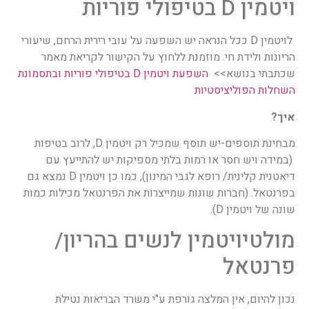
ויטמין D בטיפולי פוריות
לויטמין D ככל הנראה יש השפעה על עובי רירית הרחם, שיעורי
הריונות ולידת חי. מוזמנת ללחוץ על הקישור לקריאת מאמר
שכתבתי בנושא>>
השפעת ויטמין D בטיפולי פוריות ובתסמונת
השחלות הפוליציסטיות
איך?
מבחינת תוספים-יש תוסף שמכיל רק ויטמין D, לרוב בטיפות
(במידה ויש חסר או רמות בלתי מספיקות יש להתייעץ עם
דיאטנית קלינית/ רופא לגבי המינון), כמו כן ויטמין D נמצא גם
בפרנטאל. (חברות שונות שמייצרות את הפרנטאל מכילות כמות
שונה של ויטמין D).
מולטיויטמין לנשים בהריון/
פרנטאל
נכון להיום, אין המלצה גורפת ע"י משרד הבריאות נטילת