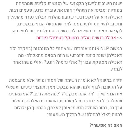
ישנה חשיבות לייעוץ מקצועי של תזונאית קלינית שמתמחה
בפוריות ומבינה את התהליך אותו את עוברת כרגע, פעמים רבות
האכילה היא על רקע רגשי שנובע מהלחץ הבלתי נפרד מהתהליך
וחשוב להתייחס ולתת מענה למה שהנפש/ הגוף מבקשים.
לקריאת מאמר בנושא אכילה רגשית בטיפולי פוריות לחצי כאן
>>
אכילה רגשית ועליה במשקל בטיפולי פוריות
בגישת NLP אנחנו אומרים שמאחורי כל התנהגות (במקרה הזה
האכילה) ישנה כוונה חיובית, יש רווח מסוים מהאכילה- מה
האכילה מספקת עבורך? אולי נחמה? רוגע? ואולי משהו אחר
לגמרי.
ירידה במשקל לא אומרת רשימה של אסור ומותר אלא מתבססת
על הקשבה לגוף ולמה שהוא מבקש ממך. תעצמי עיניים ותשאלי
את הגוף שלך- "מה אתה מבקש"? "למה אתה רעב"? אני מאמינה
שעולות כל מיני סוגים של תשובות, התשובות האלה הן בעלות
ערך רב, בתור התחלה תרשמי אותן לעצמך, בהמשך הן יכולות
להוות ניצוץ לתחילתו של תהליך משמעותי.
האם זה אפשרי?