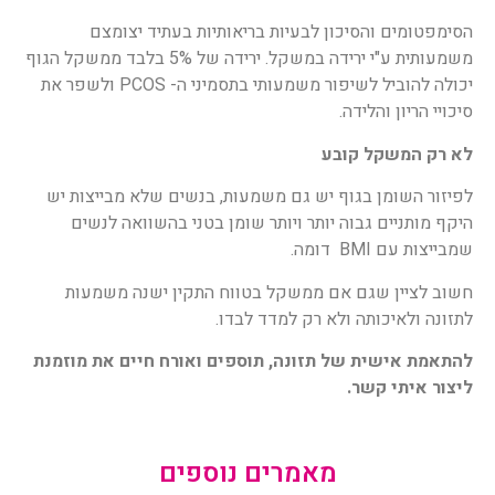
הסימפטומים והסיכון לבעיות בריאותיות בעתיד יצומצם
משמעותית ע"י ירידה במשקל. ירידה של 5% בלבד ממשקל הגוף
יכולה להוביל לשיפור משמעותי בתסמיני ה- PCOS ולשפר את
סיכויי הריון והלידה.
לא רק המשקל קובע
לפיזור השומן בגוף יש גם משמעות, בנשים שלא מבייצות יש
היקף מותניים גבוה יותר ויותר שומן בטני בהשוואה לנשים
שמבייצות עם BMI דומה.
חשוב לציין שגם אם ממשקל בטווח התקין ישנה משמעות
לתזונה ולאיכותה ולא רק למדד לבדו.
להתאמת אישית של תזונה, תוספים ואורח חיים את מוזמנת
ליצור איתי קשר.
מאמרים נוספים