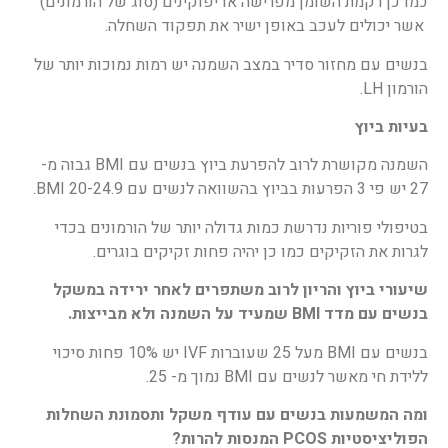
כמו כן רקמת השומן מפרישה אדיפוקינים (סוג של הורמונים)
אשר יכולים לעכב באופן ישיר את תפקוד השחלה.
בנשים עם מחזור סדיר במצב השמנה יש רמות נמוכות יותר של
הורמון LH.
בעיות ביוץ
השמנה מקושרת לרוב להפרעת ביוץ בנשים עם BMI גבוה מ-
27 יש פי 3 הפרעות בביוץ בהשוואה לנשים עם BMI 20-24.9.
בטיפולי פוריות נדרשת כמות גדולה יותר של הורמונים בכדי
לגרות את הזקיקים כמו כן יהיה פחות זקיקים בוגרים.
שיעורי ביוץ והריון לרוב משתפרים לאחר ירידה במשקל
בנשים עם מדד
BMI
שמעיד על השמנה ולא מבייצות.
בנשים עם BMI מעל 25 שעוברות IVF יש 10% פחות סיכוי
ללידת חי מאשר לנשים עם BMI נמוך מ- 25.
ומה המשמעות בנשים עם עודף משקל ותסמונת השחלות
הפוליציסטיות
PCOS
המנסות להרות?