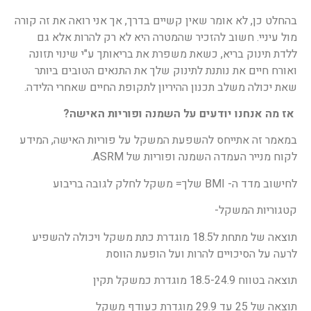
בהחלט כן, לא אומר שאין קשיים בדרך, אך אני רואה את זה קורה
מול עיניי. חשוב להזכיר שהמטרה היא לא רק להרות אלא גם
ללדת תינוק בריא, כשאת משפרת את בריאותך ע"י שינוי תזונה
ואורח חיים את נותנת לתינוק שלך את התנאים הטובים ביותר
שאת יכולה משלב תכנון ההיריון לתקופת החיים שאחרי הלידה.
אז מה אנחנו יודעים על השמנה ופוריות האישה?
במאמר זה אתייחס להשפעת המשקל על פוריות האישה, המידע
לקוח מנייר העמדה השמנה ופוריות של ASRM.
לחישוב מדד ה- BMI שלך= משקל לחלק לגובה בריבוע
קטגוריות המשקל-
תוצאה של מתחת ל18.5 מוגדרת כתת משקל ויכולה להשפיע
לרעה על הסיכויים להרות ועל הופעת הווסת
תוצאה בטווח 18.5-24.9 מוגדרת כמשקל תקין
תוצאה של 25 עד 29.9 מוגדרת כעודף משקל