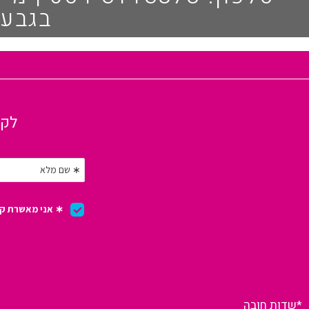
בגבעת
לקב
*שדות חובה