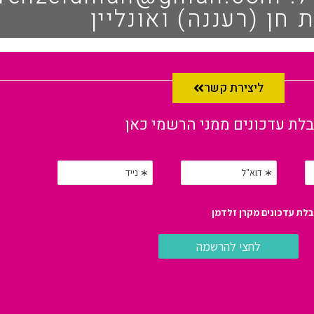
 חן (רעננה) ואונליין
ליצירת קשר
לת עדכונים ממני הרשמי כאן